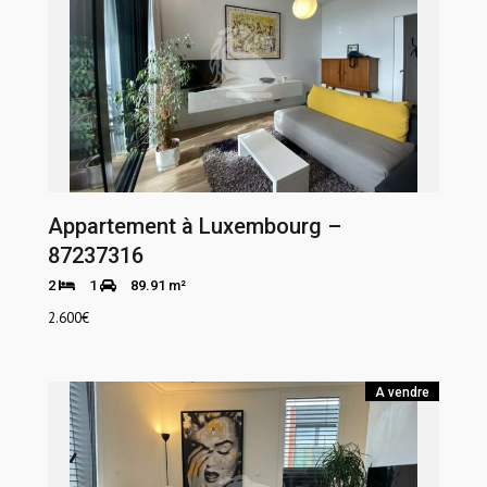
Appartement à Luxembourg –
87237316
2
1
89.91 m²
2.600
€
A vendre