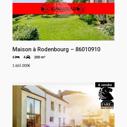
Maison à Rodenbourg – 86010910
6
4
200 m²
1.665.000
€
A vendre