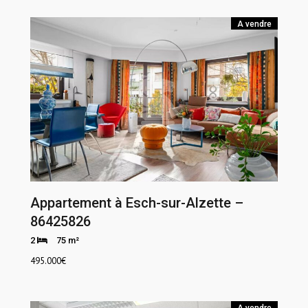
A vendre
Appartement à Esch-sur-Alzette –
86425826
2
75 m²
495.000
€