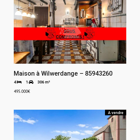
Maison à Wilwerdange – 85943260
4
1
306 m²
495.000
€
A vendre