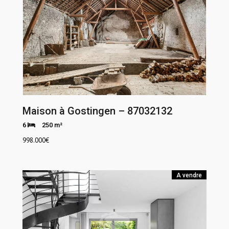
Maison à Gostingen – 87032132
6
250 m²
998.000
€
A vendre