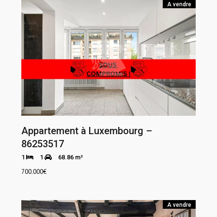
A vendre
Appartement à Luxembourg –
86253517
1
1
68.86 m²
700.000
€
A vendre