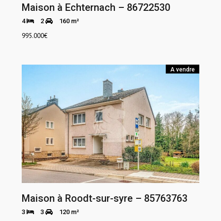
Maison à Echternach – 86722530
4
2
160 m²
995.000
€
A vendre
Maison à Roodt-sur-syre – 85763763
3
3
120 m²