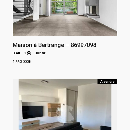
Maison à Bertrange – 86997098
3
1
302 m²
1.550.000
€
A vendre