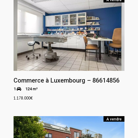
A vendre
Commerce à Luxembourg – 86614856
1
124 m²
1.178.000
€
A vendre