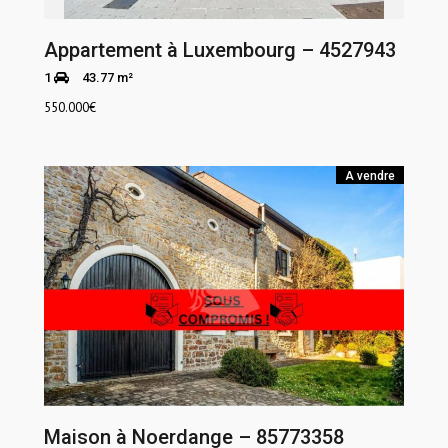
Appartement à Luxembourg – 4527943
1
43.77 m²
550.000
€
A vendre
Maison à Noerdange – 85773358