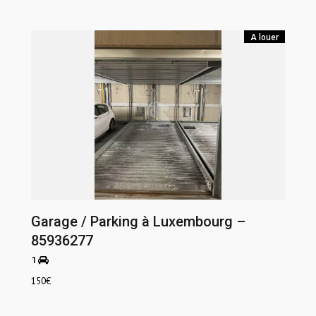
A louer
Garage / Parking à Luxembourg –
85936277
1
150
€