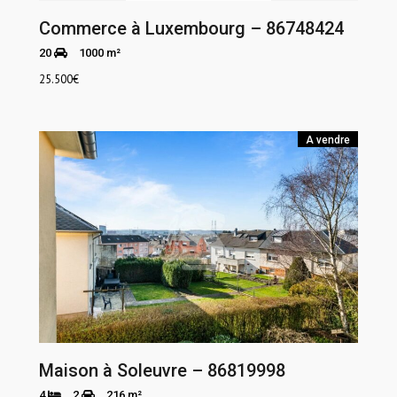
Commerce à Luxembourg – 86748424
20
1000 m²
25.500
€
A vendre
Maison à Soleuvre – 86819998
4
2
216 m²