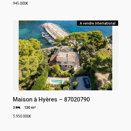
945.000
€
A vendre
International
Maison à Hyères – 87020790
3
130 m²
3.950.000
€