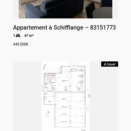
Appartement à Schifflange – 83151773
1
47 m²
449.000
€
A louer