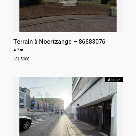
Terrain à Noertzange – 86683076
4.7 m²
681.500
€
A louer