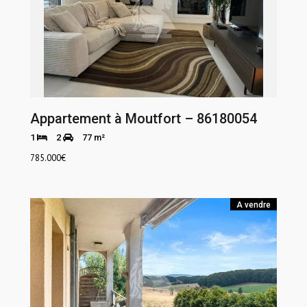
Appartement à Moutfort – 86180054
1
2
77 m²
785.000
€
A vendre