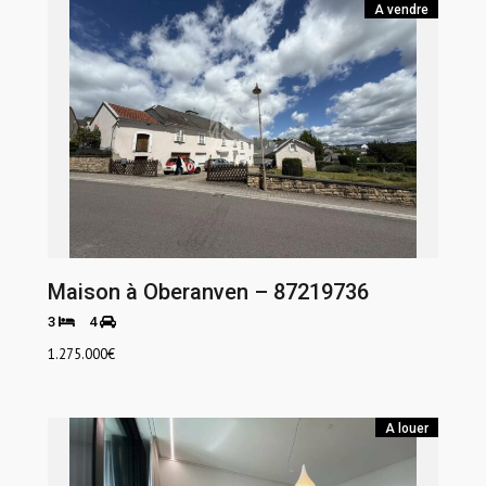
A vendre
Maison à Oberanven – 87219736
3
4
1.275.000
€
A louer