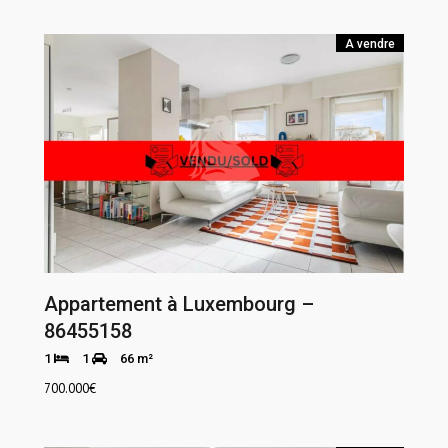
A vendre
Appartement à Luxembourg –
86455158
1
1
66 m²
700.000
€