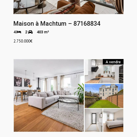
Maison à Machtum – 87168834
4
2
403 m²
2.750.000
€
A vendre