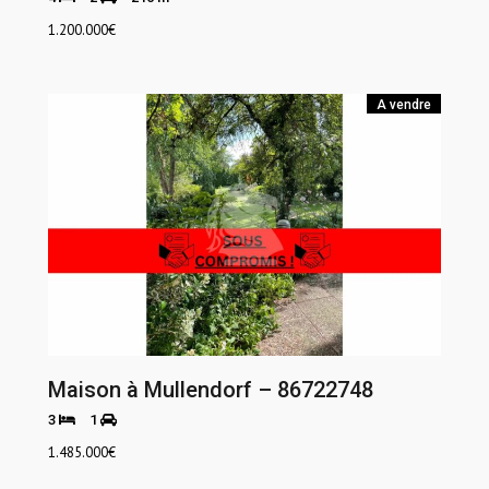
1.200.000
€
A vendre
Maison à Mullendorf – 86722748
3
1
1.485.000
€