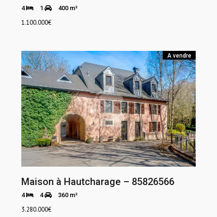
4
1
400 m²
1.100.000
€
A vendre
Maison à Hautcharage – 85826566
4
4
360 m²
3.280.000
€