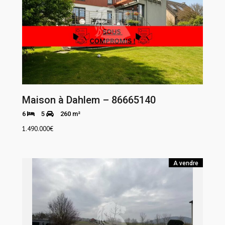
Maison à Dahlem – 86665140
6
5
260 m²
1.490.000
€
A vendre