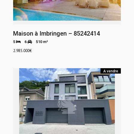
Maison à Imbringen – 85242414
5
6
510 m²
2.985.000
€
A vendre