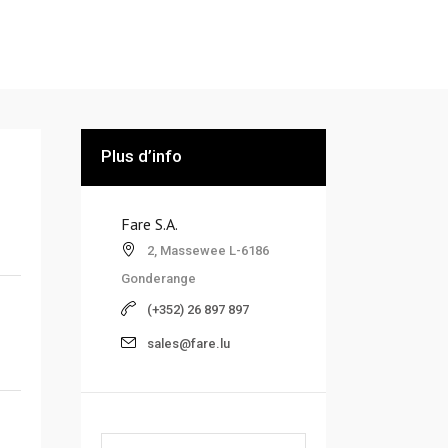
Plus d’info
Fare S.A.
2, Massewee L-6186
Gonderange
(+352) 26 897 897
sales@fare.lu