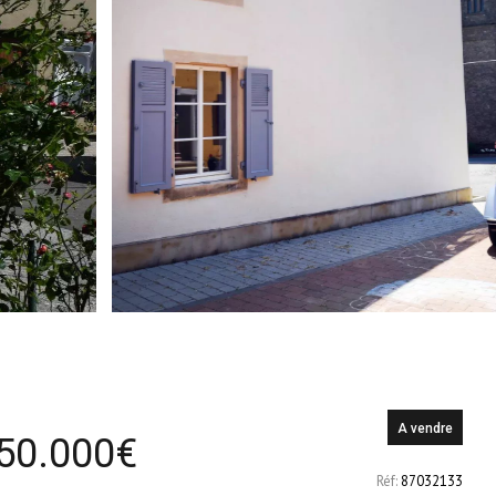
A vendre
50.000
€
Réf:
87032133