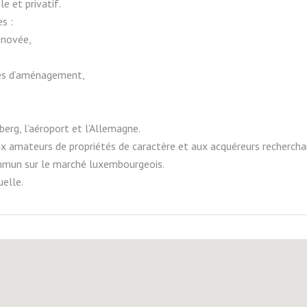
le et privatif.
s :
énovée,
tés d’aménagement,
berg, l’aéroport et l’Allemagne.
ux amateurs de propriétés de caractère et aux acquéreurs recherch
mmun sur le marché luxembourgeois.
elle.