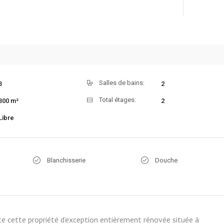
Salles de bains:
3
2
Total étages:
300 m²
2
Libre
Blanchisserie
Douche
e cette propriété d’exception entièrement rénovée située à