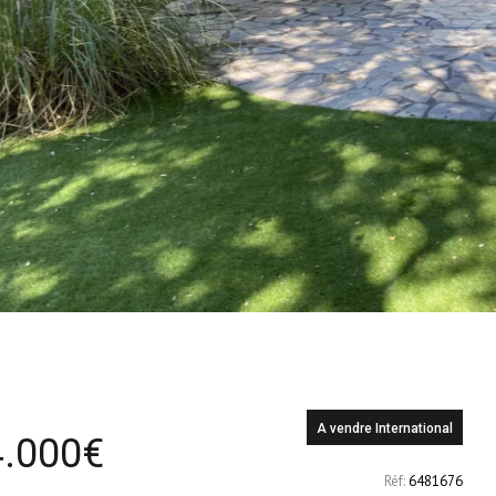
A vendre
International
.000
€
Réf:
6481676