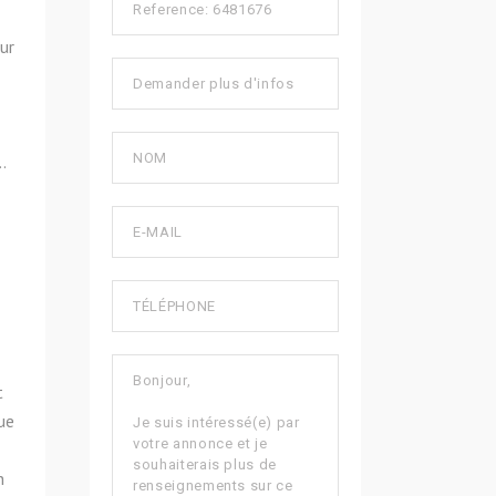
ur
…
t
ue
n