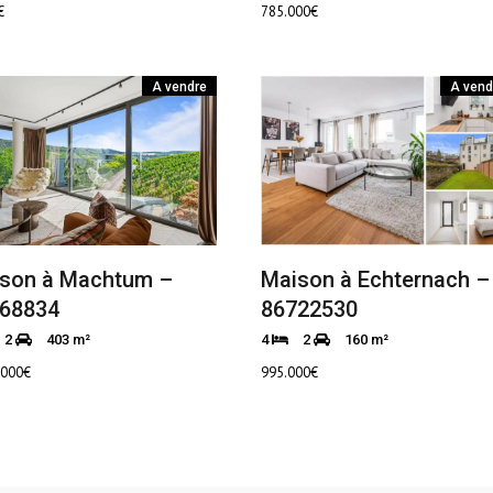
€
785.000
€
A vendre
A vend
son à Machtum –
Maison à Echternach –
68834
86722530
2
403 m²
4
2
160 m²
.000
€
995.000
€