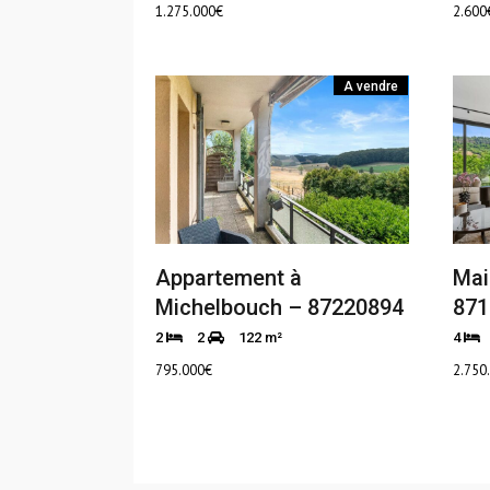
1.275.000
€
2.600
A vendre
Appartement à
Mai
Michelbouch – 87220894
871
2
2
122 m²
4
795.000
€
2.750