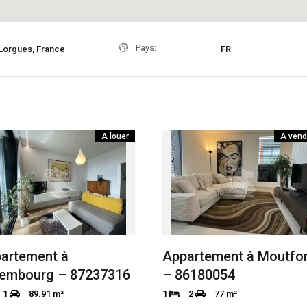
Pays:
Lorgues, France
FR
A louer
A vend
artement à
Appartement à Moutfor
embourg – 87237316
– 86180054
1
89.91 m²
1
2
77 m²