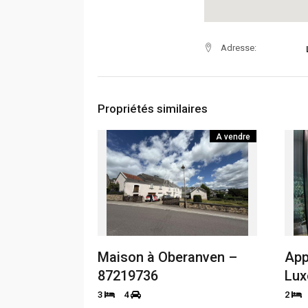
Adresse:
Propriétés similaires
A vendre
Maison à Oberanven –
App
87219736
Lux
3
4
2