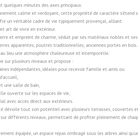
t quelques minutes des axes principaux.
nnement calme et verdoyant, cette propriété de caractère s’étend s
ffre un véritable cadre de vie typiquement provençal, alliant
t art de vivre en extérieur.
ierre et empreint de charme, séduit par ses matériaux nobles et ses
erres apparentes, poutres traditionnelles, anciennes portes en bois
 au lieu une atmosphère chaleureuse et intemporelle.
 sur plusieurs niveaux et propose :
ines indépendantes, idéales pour recevoir famille et amis ou
d’accueil,
et une salle de bain,
lle ouverte sur les espaces de vie,
ial avec accès direct aux extérieurs.
iété dévoile tout son potentiel avec plusieurs terrasses, couvertes e
 sur différents niveaux, permettant de profiter pleinement de chaq
.
èrement équipée, un espace repas ombragé sous les arbres ainsi qu’u