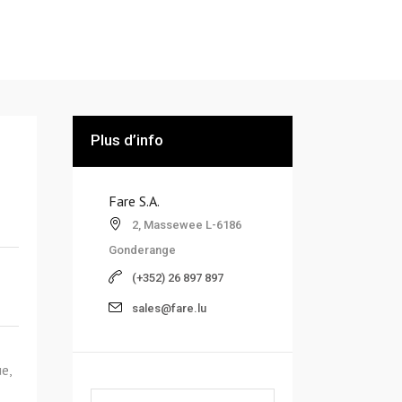
Plus d’info
Fare S.A.
2, Massewee L-6186
Gonderange
(+352) 26 897 897
sales@fare.lu
e,