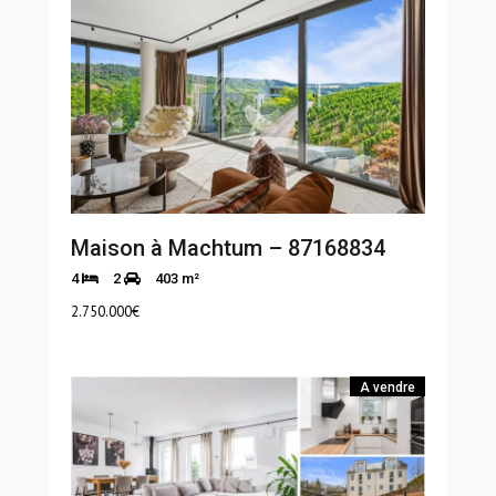
Maison à Machtum – 87168834
4
2
403 m²
2.750.000
€
A vendre