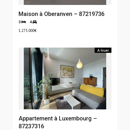
Maison à Oberanven – 87219736
3
4
1.275.000
€
A louer
Appartement à Luxembourg –
87237316