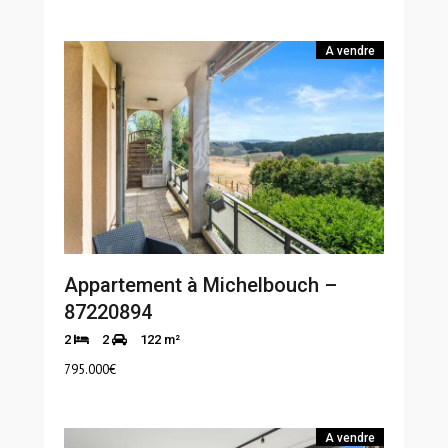
A vendre
Appartement à Michelbouch –
87220894
2
2
122 m²
795.000
€
A vendre