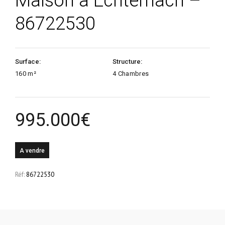
Maison à Echternach –
86722530
Surface:
Structure:
160 m²
4 Chambres
995.000
€
A vendre
Réf:
86722530