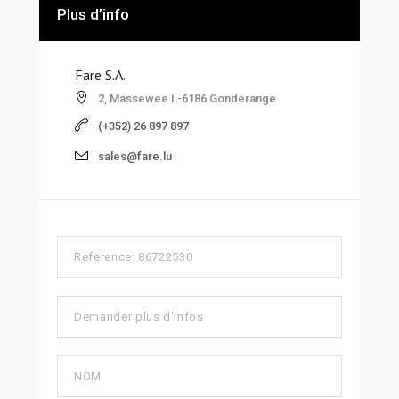
Plus d’info
Fare S.A.
2, Massewee L-6186 Gonderange
(+352) 26 897 897
sales@fare.lu