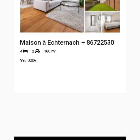
Maison à Echternach – 86722530
4
2
160 m²
995.000
€