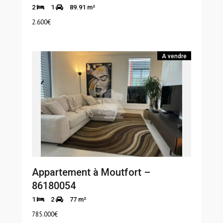
2
1
89.91 m²
2.600
€
A vendre
Appartement à Moutfort –
86180054
1
2
77 m²
785.000
€