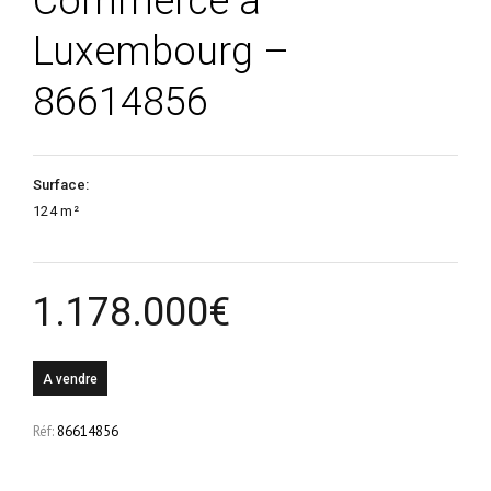
Commerce à
Luxembourg –
86614856
Surface:
124 m²
1.178.000
€
A vendre
Réf:
86614856