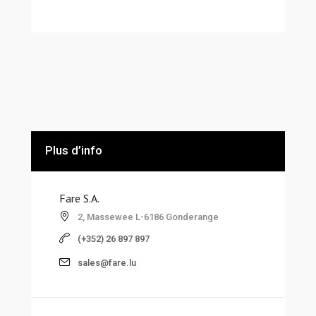
Plus d’info
Fare S.A.
2, Massewee L-6186 Gonderange
(+352) 26 897 897
sales@fare.lu