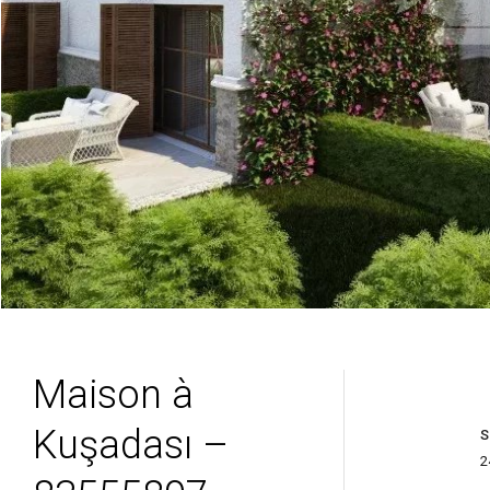
Maison à
Kuşadası –
S
2