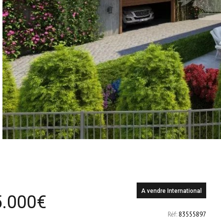
A vendre
International
.000
€
Réf:
83555897