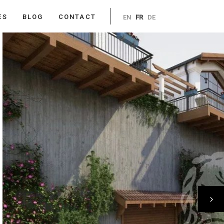
ES
BLOG
CONTACT
EN
FR
DE