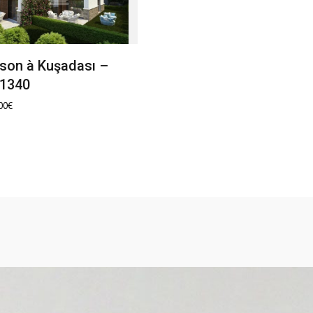
son à Kuşadası –
1340
00
€