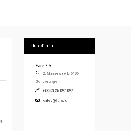
Plus d’info
Fare S.A.
2, Massewee L-6186
Gonderange
(+352) 26 897 897
sales@fare.lu
g