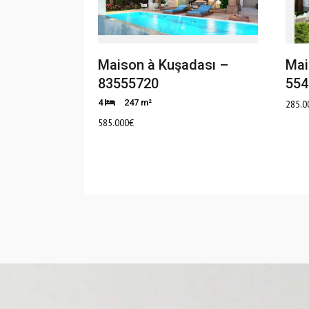
Maison à Kuşadası –
Mai
83555720
554
4
247 m²
285.0
585.000
€