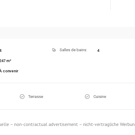
Salles de bains:
4
4
247 m²
À convenir
Terrasse
Cuisine
elle – non-contractual advertisement – nicht-vertragliche Werbun