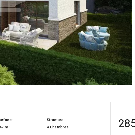
285
urface:
Structure:
47 m²
4 Chambres