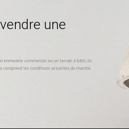
 vendre une
 immeuble commercial ou un terrain à bâtir, ils
ui comprend les conditions actuelles du marché.