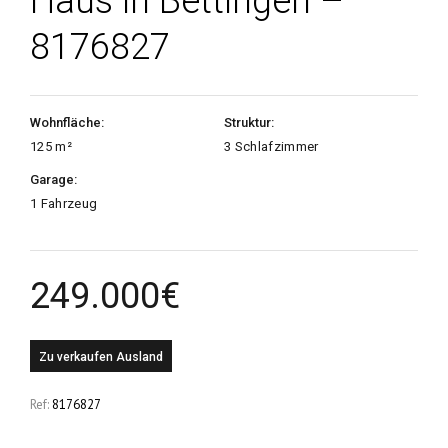
Haus in Bettingen –
8176827
Wohnfläche:
Struktur:
125 m²
3 Schlafzimmer
Garage:
1 Fahrzeug
249.000
€
Zu verkaufen
Ausland
Ref:
8176827