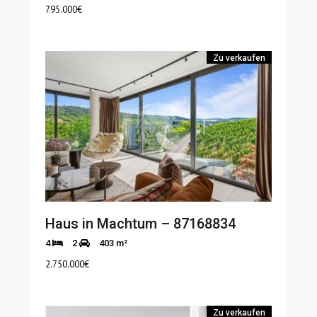
795.000
€
Zu verkaufen
Haus in Machtum – 87168834
4
2
403 m²
2.750.000
€
Zu verkaufen