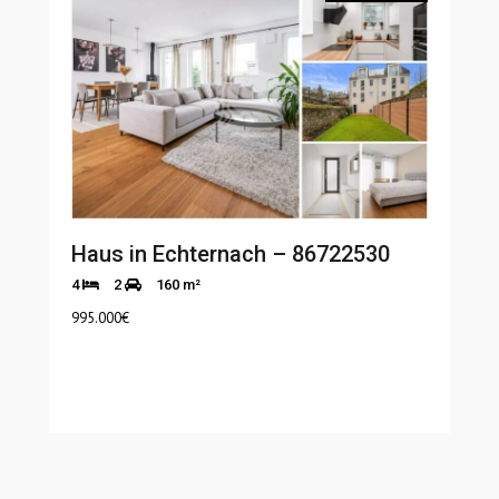
Haus in Echternach – 86722530
4
2
160 m²
995.000
€