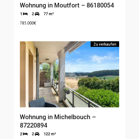
Wohnung in Moutfort – 86180054
1
2
77 m²
785.000
€
Zu verkaufen
Wohnung in Michelbouch –
87220894
2
2
122 m²