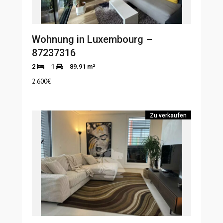
Wohnung in Luxembourg –
87237316
2
1
89.91 m²
2.600
€
Zu verkaufen