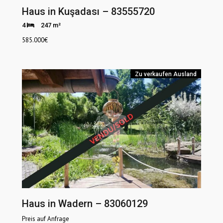
Haus in Kuşadası – 83555720
4
247 m²
585.000
€
Zu verkaufen
Ausland
Haus in Wadern – 83060129
Preis auf Anfrage