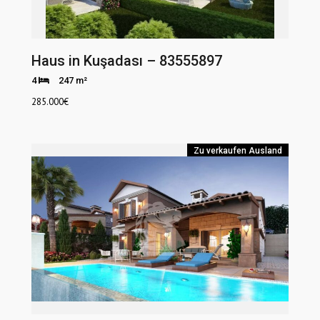
Haus in Kuşadası – 83555897
4
247 m²
285.000
€
Zu verkaufen
Ausland