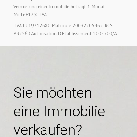
Vermietung einer Immobilie beträgt 1 Monat
Miete+17% TVA
TVA LU19712680 Matricule 20032205462-RCS:
B92560 Autorisation D’Etablissement 1005700/A
Sie möchten
eine Immobilie
verkaufen?