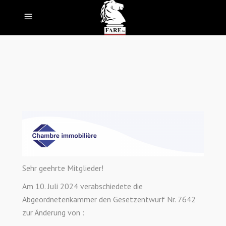
Sehr geehrte Mitglieder!
Am 10. Juli 2024 verabschiedete die
Abgeordnetenkammer den Gesetzentwurf Nr. 7642
zur Änderung von :